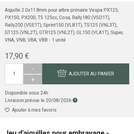
Aiguille 2.0x11.8mm pour arbre primaire Vespa PX125,
PX150, PX200, T5 125cc, Cosa, Rally180 (VSD1T),
Rally200 (VSE1T), Sprint150 (VLB1T), TS125 (VNL3T),
GT125 (VNL2T), GTR125 (VNL2T), GL150 (VLA1T), Super,
VNA, VNB, VBA, VBB - 1 unité
17,90 €
-
AJOUTER AU PANIER
+
Disponible sous 24h
Livraison prévue le
20/08/2026
Ajouter à mes favoris
Jeu d'aiguilles pour embrayage -