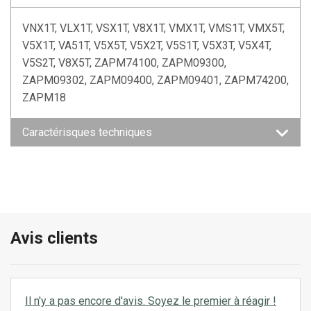
VNX1T, VLX1T, VSX1T, V8X1T, VMX1T, VMS1T, VMX5T,
V5X1T, VA51T, V5X5T, V5X2T, V5S1T, V5X3T, V5X4T,
V5S2T, V8X5T, ZAPM74100, ZAPM09300,
ZAPM09302, ZAPM09400, ZAPM09401, ZAPM74200,
ZAPM18
Caractérisques techniques
Avis clients
Il n'y a pas encore d'avis. Soyez le premier à réagir !