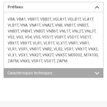
Préfixes
VBA, VBA1, VBB1T, VBB2T, VGLA1T, VGLB1T, VLA1T,
VLB1T, VNA, VNA1T, VNA2T, VNB, VNB1T, VNB2T,
VNB3T, VNB4T, VNB5T, VNB6T, VNL1T, VNL2T, VNL3T,
VS2, VS3, VS4, VS5, VS51T, VSB1T, VSD1T, VSE1T,
V8X1T, VBX1T, VLR1, VLR1T, VLX1T, VNR1, VNR1,
VLR1, VSR1, VNR1T, VNR2, VLR2, VSR1, VNX1T, VNX2,
VLX1, VSX1, VNX2T, VNX2T, VNX5T, M09302, M74100,
ZAPM, VNX5, VSR1T, VSX1T, ZAPM
Caractérisques techniques