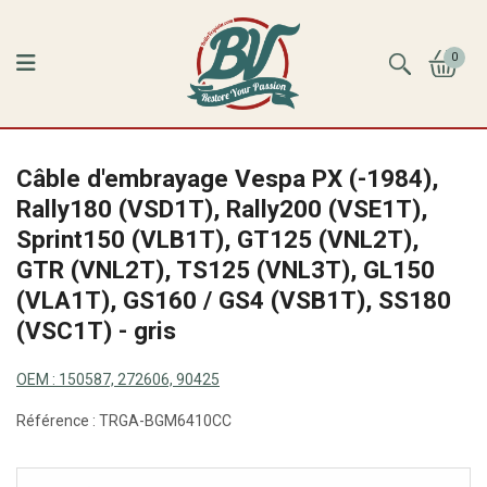
0
Câble d'embrayage Vespa PX (-1984),
Rally180 (VSD1T), Rally200 (VSE1T),
Sprint150 (VLB1T), GT125 (VNL2T),
GTR (VNL2T), TS125 (VNL3T), GL150
(VLA1T), GS160 / GS4 (VSB1T), SS180
(VSC1T) - gris
OEM :
150587, 272606, 90425
Référence :
TRGA-BGM6410CC