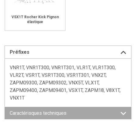
VSX1T Rocher Kick Pignon
élastique
Préfixes
VNR1T, VNR1T300, VNR1T301, VLR1T, VLR1T300,
VLR2T, VSR1T, VSR1T300, VSR1T301, VNX2T,
ZAPM09300, ZAPM09302, VNX5T, VLX1T,
ZAPM09400, ZAPM09401, VSX1T, ZAPM18, V8X1T,
VNX1T
Caractérisques techniques