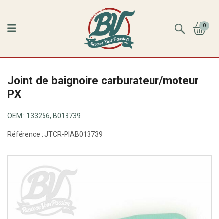
0
Joint de baignoire carburateur/moteur
PX
OEM :
133256, B013739
Référence :
JTCR-PIAB013739