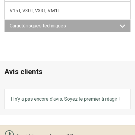
V15T, V30T, V33T, VM1T
Caractérisques techniques
Avis clients
Il n'y a pas encore d'avis. Soyez le premier à réagir !