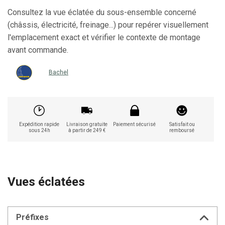
Consultez la vue éclatée du sous-ensemble concerné
(châssis, électricité, freinage...) pour repérer visuellement
l'emplacement exact et vérifier le contexte de montage
avant commande.
Bachel
Expédition rapide
Livraison gratuite
Paiement sécurisé
Satisfait ou
sous 24h
à partir de 249 €
remboursé
Vues éclatées
Préfixes