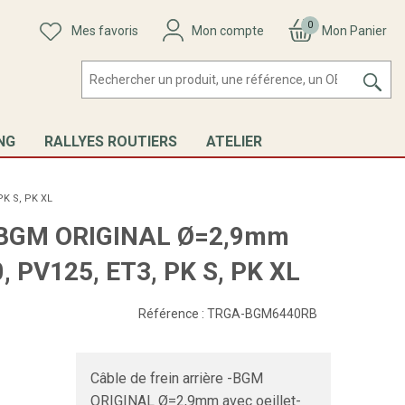
0
Mes favoris
Mon compte
Mon Panier
NG
RALLYES ROUTIERS
ATELIER
PK S, PK XL
e -BGM ORIGINAL Ø=2,9mm
0, PV125, ET3, PK S, PK XL
Référence :
TRGA-BGM6440RB
Câble de frein arrière -BGM
M
ORIGINAL Ø=2,9mm avec oeillet-