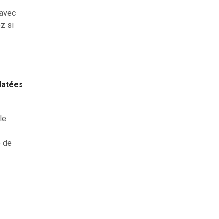
 avec
ez si
clatées
le
e de