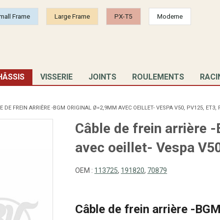
mall Frame
Large Frame
PX-T5
Moderne
HÂSSIS
VISSERIE
JOINTS
ROULEMENTS
RACI
 DE FREIN ARRIÈRE -BGM ORIGINAL Ø=2,9MM AVEC OEILLET- VESPA V50, PV125, ET3, 
Câble de frein arrièr
avec oeillet- Vespa V5
OEM :
113725
,
191820
,
70879
Câble de frein arrière -BG