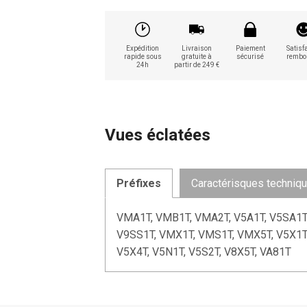
Expédition
Livraison
Paiement
Satisfa
rapide sous
gratuite à
sécurisé
rembo
24h
partir de 249 €
Vues éclatées
Préfixes
Caractérisques techniq
VMA1T, VMB1T, VMA2T, V5A1T, V5SA1T,
V9SS1T, VMX1T, VMS1T, VMX5T, V5X1T, 
V5X4T, V5N1T, V5S2T, V8X5T, VA81T