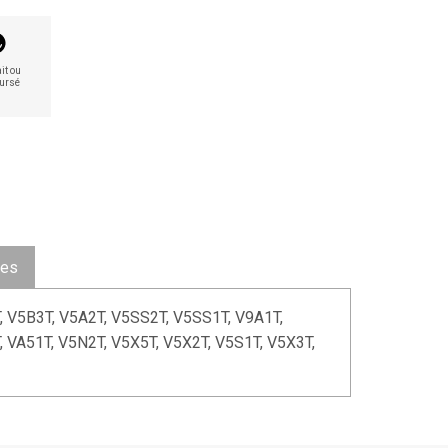
it ou
ursé
ues
 V5B3T, V5A2T, V5SS2T, V5SS1T, V9A1T,
VA51T, V5N2T, V5X5T, V5X2T, V5S1T, V5X3T,