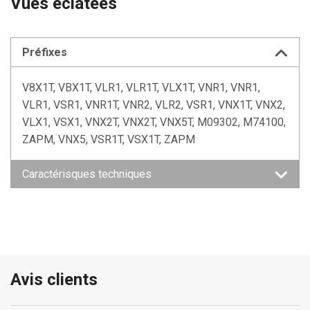
Vues éclatées
Préfixes
V8X1T, VBX1T, VLR1, VLR1T, VLX1T, VNR1, VNR1,
VLR1, VSR1, VNR1T, VNR2, VLR2, VSR1, VNX1T, VNX2,
VLX1, VSX1, VNX2T, VNX2T, VNX5T, M09302, M74100,
ZAPM, VNX5, VSR1T, VSX1T, ZAPM
Caractérisques techniques
Avis clients